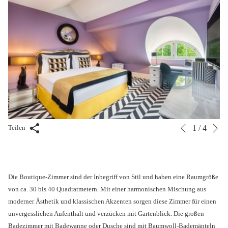
V
Diashow-
Durch
Teilen
1
/
4
Züruck
Steuertasten
Klicken
auf
die
folgenden
Die Boutique-Zimmer sind der Inbegriff von Stil und haben eine Raumgröße
Links
von ca. 30 bis 40 Quadratmetern. Mit einer harmonischen Mischung aus
wird
moderner Ästhetik und klassischen Akzenten sorgen diese Zimmer für einen
der
unvergesslichen Aufenthalt und verzücken mit Gartenblick. Die großen
obige
Badezimmer mit Badewanne oder Dusche sind mit Baumwoll-Bademänteln