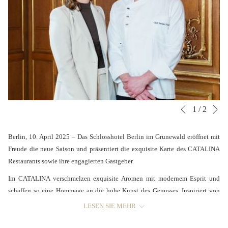
V
Diashow-
Durch
1
/
2
Züruck
Steuertasten
Klicken
auf
Berlin, 10. April 2025 – Das Schlosshotel Berlin im Grunewald eröffnet mit
die
Freude die neue Saison und präsentiert die exquisite Karte des CATALINA
folgenden
Restaurants sowie ihre engagierten Gastgeber.
Links
Im CATALINA verschmelzen exquisite Aromen mit modernem Esprit und
wird
schaffen so eine Hommage an die hohe Kunst des Genusses. Inspiriert von
der
kosmopolitischer Eleganz und urbanem Flair, bietet CATALINA eine
obige
LESEN SIE MEHR
einzigartige Fine-Dining-Erfahrung, die sowohl lässig als auch luxuriös ist.
Inhalt
Die meisterhaft gegrillten Spezialitäten, modernen Nibbles und raffinierten