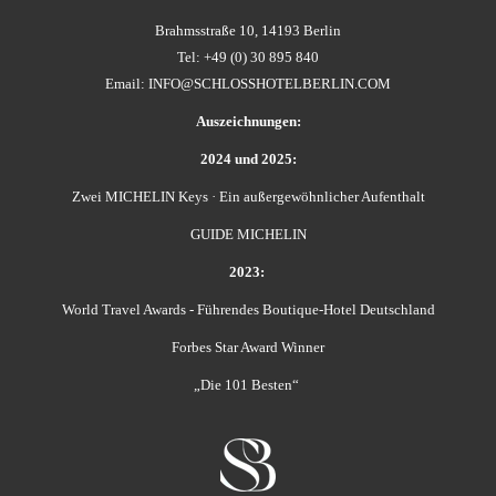
Das Team wird von Olivia Meisner, der Resident Managerin des
Brahmsstraße 10, 14193 Berlin
Schlosshotels, und Küchenchef Davide Florio geleitet. Olivia Meisner bringt
Tel: +49 (0) 30 895 840
internationale Expertise aus renommierten Hotelketten mit und vereint
Email:
INFO@SCHLOSSHOTELBERLIN.COM
exzellentes Hospitality-Management mit einer Passion für außergewöhnliche
Gästemomente. Davide Florio begeistert mit seiner kosmopolitischen
Auszeichnungen:
Karriere, die ihn durch die italienische Sterne-Hotellerie und hochklassige
2024 und 2025:
Restaurants in Berlin führte. Seine kulinarische Handschrift vereint globale
Zwei MICHELIN Keys · Ein außergewöhnlicher Aufenthalt
Einflüsse, handwerkliche Perfektion und zeitgemäßen Genuss.
GUIDE MICHELIN
Das Schlosshotel Berlin befindet sich mitten in dem exklusiven Wohngebiet
Grunewald und bietet sowohl anspruchsvollen Geschäftsreisenden als auch
2023:
Urlaubern einen einmaligen Rückzugsort, um dem Großstadttrubel zu
World Travel Awards - Führendes Boutique-Hotel Deutschland
entfliehen. Das von Patrick Hellmann gestaltete Interieur und die
Kunstwerke des Hotels in Kombination mit der 100-jährigen Geschichte des
Forbes Star Award Winner
Hotels und seinem außergewöhnlichen Service, bieten dem Hotelgast eine
„Die 101 Besten“
unvergleichliche Erfahrung. Erbaut im Jahre 1911 im Renaissance-Stil der
französischen Paläste aus dem 18. Jahrhundert, bietet dieses architektonische
Meisterwerk von seinen individuell gestalteten Zimmern und Suiten einen
atemberaubenden Blick auf den idyllischen Garten. Die Gäste finden hier